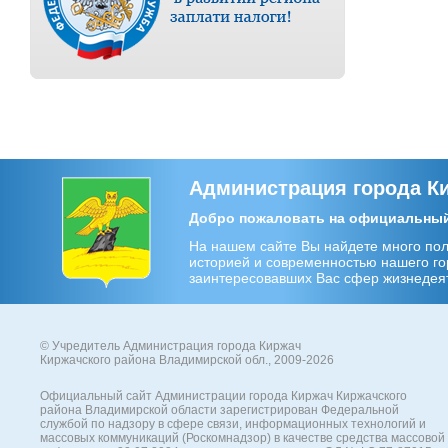
Администрация города К
Добро пожаловать на официальный 
На нашем сайте Вы найдете много пол
историей и современностью нашего гор
заинтересовавших Вас сфер жизнедеят
© Учредитель Администрация города Киржач
Киржачского района Владимирской обл., 2009-2026
Официальный сайт Администрации города Киржач Киржачского
района Владимирской области зарегистрирован Федеральной
службой по надзору в сфере связи, информационных технологий и
массовых коммуникаций (Роскомнадзор) в качестве средства массовой