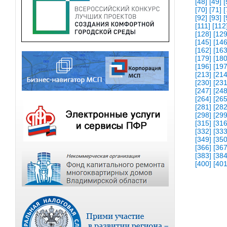
[48]
[49]
[
[70]
[71]
[
[92]
[93]
[
[111]
[112
[128]
[129
[145]
[146
[162]
[163
[179]
[180
[196]
[197
[213]
[214
[230]
[231
[247]
[248
[264]
[265
[281]
[282
[298]
[299
[315]
[316
[332]
[333
[349]
[350
[366]
[367
[383]
[384
[400]
[401