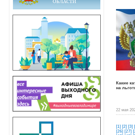
Какие к
на льгот
22 мая 202
[1]
[2]
[3]
[26]
[27]
[